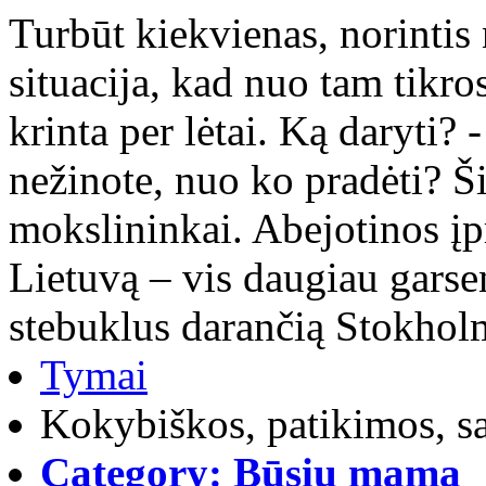
Turbūt kiekvienas, norintis 
situacija, kad nuo tam tikros
krinta per lėtai. Ką daryti? 
nežinote, nuo ko pradėti? Š
mokslininkai. Abejotinos įp
Lietuvą – vis daugiau garse
stebuklus darančią Stokhol
Tymai
Kokybiškos, patikimos, s
Category:
Būsiu mama