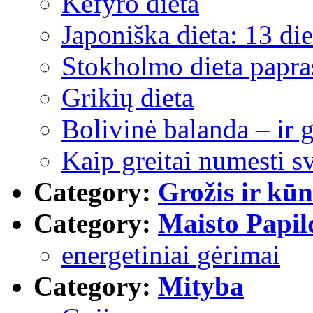
Kefyro dieta
Japoniška dieta: 13 di
Stokholmo dieta papras
Grikių dieta
Bolivinė balanda – ir g
Kaip greitai numesti s
Category:
Grožis ir kūn
Category:
Maisto Papil
energetiniai gėrimai
Category:
Mityba